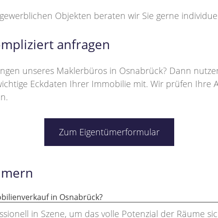
ewerblichen Objekten beraten wir Sie gerne individuel
mpliziert anfragen
istungen unseres Maklerbüros in Osnabrück? Dann nutze
ichtige Eckdaten Ihrer Immobilie mit. Wir prüfen Ihre 
n.
Zum Eigentümerformular
tümern
ilienverkauf in Osnabrück?
ssionell in Szene, um das volle Potenzial der Räume s