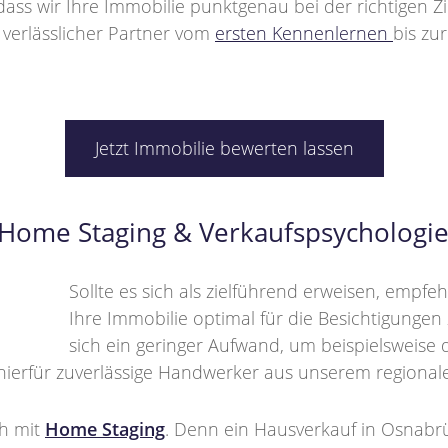
ass wir Ihre Immobilie punktgenau bei der richtigen Zi
r verlässlicher Partner vom
ersten Kennenlernen
bis zu
Jetzt Immobilie bewerten lassen
: Home Staging & Verkaufspsychologi
Sollte es sich als zielführend erweisen, empf
Ihre Immobilie optimal für die Besichtigungen z
sich ein geringer Aufwand, um beispielsweise 
hierfür zuverlässige Handwerker aus unserem regional
ch mit
Home Staging
. Denn ein Hausverkauf in Osnabrü