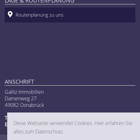
LAGE & ROUTENPLANUNG
Routenplanung zu uns
ANSCHRIFT
Galitz Immobilien
Damenweg 27
49082 Osnabrück
Telefon
0541-5979405
Diese Webseite verwendet Cookies. Hier erfahren Sie
E-Mail
info@galitz-immobilien.de
alles zum Datenschutz.